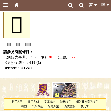
普
粵
𤕣
「𤕣」字未收錄於本資料庫。
請參見有關條目：
《漢語大字典》：（一版）
30
；（二版）
66
《康熙字典》：
619 (1)
Unicode：
U+24563
新手入門
使用凡例
字庫統計
隨機漢字
最近被搜索的漢字
鳴謝
製作單位
私隱政策
免責聲明
意見簿