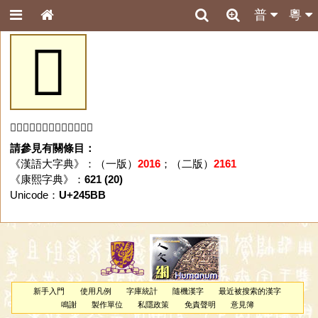
普
粵
𤖻
「𤖻」字未收錄於本資料庫。
請參見有關條目：
《漢語大字典》：（一版）
2016
；（二版）
2161
《康熙字典》：
621 (20)
Unicode：
U+245BB
新手入門
使用凡例
字庫統計
隨機漢字
最近被搜索的漢字
鳴謝
製作單位
私隱政策
免責聲明
意見簿