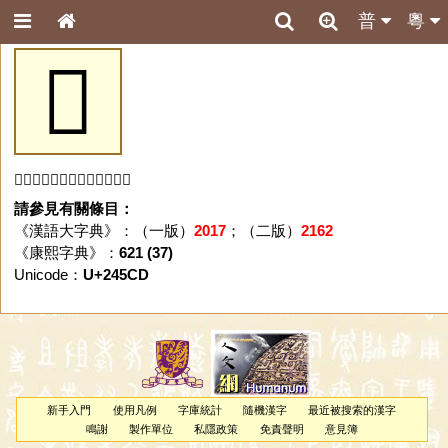
普
粵
𤗍
「𤗍」字未收錄於本資料庫。
請參見有關條目：
《漢語大字典》：（一版）
2017
；（二版）
2162
《康熙字典》：
621 (37)
Unicode：
U+245CD
新手入門
使用凡例
字庫統計
隨機漢字
最近被搜索的漢字
鳴謝
製作單位
私隱政策
免責聲明
意見簿