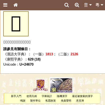
普
粵
𤙰
「𤙰」字未收錄於本資料庫。
請參見有關條目：
《漢語大字典》：（一版）
1813
；（二版）
2126
《康熙字典》：
629 (18)
Unicode：
U+24670
新手入門
使用凡例
字庫統計
隨機漢字
最近被搜索的漢字
鳴謝
製作單位
私隱政策
免責聲明
意見簿