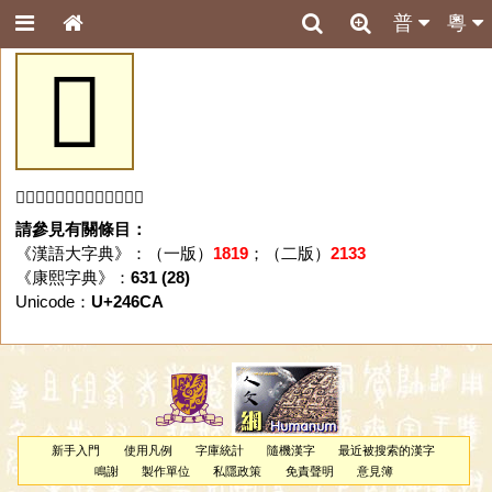
普
粵
𤛊
「𤛊」字未收錄於本資料庫。
請參見有關條目：
《漢語大字典》：（一版）
1819
；（二版）
2133
《康熙字典》：
631 (28)
Unicode：
U+246CA
新手入門
使用凡例
字庫統計
隨機漢字
最近被搜索的漢字
鳴謝
製作單位
私隱政策
免責聲明
意見簿