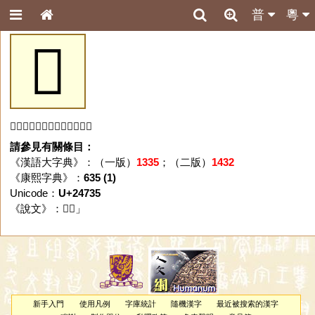
普
粵
𤜵
「𤜵」字未收錄於本資料庫。
請參見有關條目：
《漢語大字典》：（一版）
1335
；（二版）
1432
《康熙字典》：
635 (1)
Unicode：
U+24735
《說文》：「
𤜵
」
新手入門
使用凡例
字庫統計
隨機漢字
最近被搜索的漢字