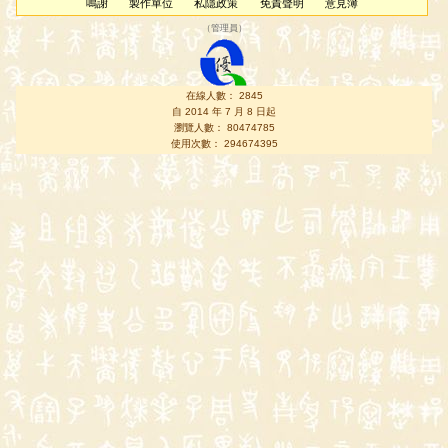
鳴謝
製作單位
私隱政策
免責聲明
意見簿
（
管理員
）
在線人數： 2845
自 2014 年 7 月 8 日起
瀏覽人數： 80474785
使用次數： 294674395