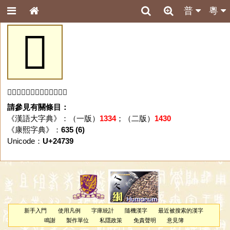
普
粵
𤜹
「𤜹」字未收錄於本資料庫。
請參見有關條目：
《漢語大字典》：（一版）
1334
；（二版）
1430
《康熙字典》：
635 (6)
Unicode：
U+24739
新手入門
使用凡例
字庫統計
隨機漢字
最近被搜索的漢字
鳴謝
製作單位
私隱政策
免責聲明
意見簿