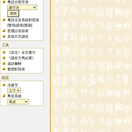
粵語分類字表:
粵語注音系統對照表
[
聲母
|
韻母
|
聲調
]
普通話音節表
其他方言讀音
工具
《說文》全文索引
《讀史方輿紀要》
成語彙輯
繁簡對照表
設定
冷僻字:
粵音系統: