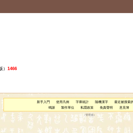
版）
1466
新手入門
使用凡例
字庫統計
隨機漢字
最近被搜索
鳴謝
製作單位
私隱政策
免責聲明
意見簿
（
管理員
）