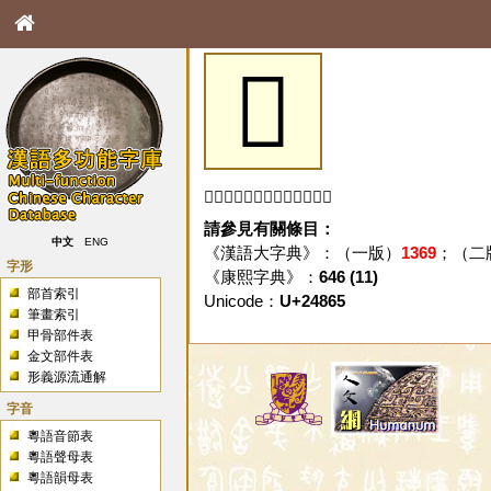
𤡥
「𤡥」字未收錄於本資料庫。
請參見有關條目：
中文
ENG
《漢語大字典》：（一版）
1369
；（二
字形
《康熙字典》：
646 (11)
部首索引
Unicode：
U+24865
筆畫索引
甲骨部件表
金文部件表
形義源流通解
字音
粵語音節表
粵語聲母表
粵語韻母表