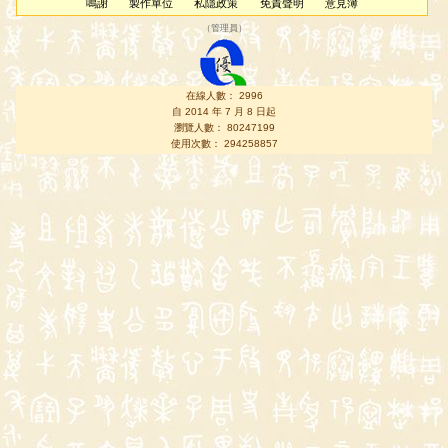
鳴謝
製作單位
私隱政策
免責聲明
意見簿
（
管理員
）
在線人數： 2996
自 2014 年 7 月 8 日起
瀏覽人數： 80247199
使用次數： 294258857