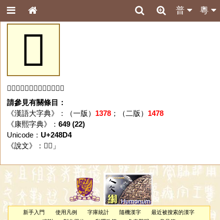
普
粵
𤣔
「𤣔」字未收錄於本資料庫。
請參見有關條目：
《漢語大字典》：（一版）
1378
；（二版）
1478
《康熙字典》：
649 (22)
Unicode：
U+248D4
《說文》：「
𤣔
」
新手入門
使用凡例
字庫統計
隨機漢字
最近被搜索的漢字