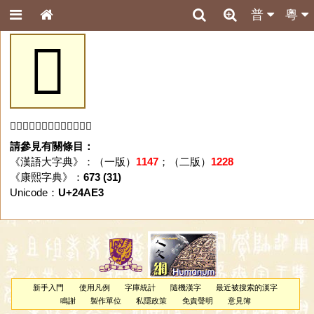
普
粵
𤫣
「𤫣」字未收錄於本資料庫。
請參見有關條目：
《漢語大字典》：（一版）
1147
；（二版）
1228
《康熙字典》：
673 (31)
Unicode：
U+24AE3
新手入門
使用凡例
字庫統計
隨機漢字
最近被搜索的漢字
鳴謝
製作單位
私隱政策
免責聲明
意見簿