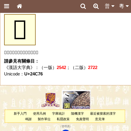
普
粵
𤱶
「𤱶」字未收錄於本資料庫。
請參見有關條目：
《漢語大字典》：（一版）
2542
；（二版）
2722
Unicode：
U+24C76
新手入門
使用凡例
字庫統計
隨機漢字
最近被搜索的漢字
鳴謝
製作單位
私隱政策
免責聲明
意見簿
（
管理員
）