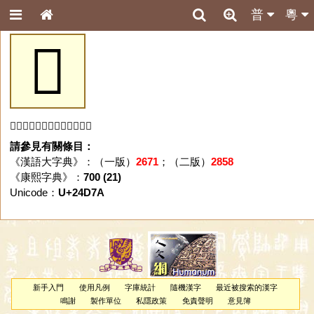
普
粵
𤵺
「𤵺」字未收錄於本資料庫。
請參見有關條目：
《漢語大字典》：（一版）
2671
；（二版）
2858
《康熙字典》：
700 (21)
Unicode：
U+24D7A
新手入門
使用凡例
字庫統計
隨機漢字
最近被搜索的漢字
鳴謝
製作單位
私隱政策
免責聲明
意見簿