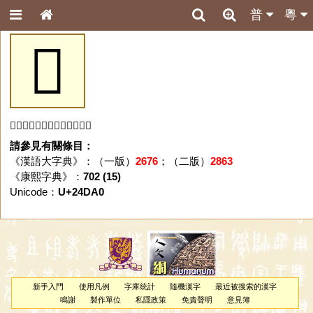
普
粵
𤶠
「𤶠」字未收錄於本資料庫。
請參見有關條目：
《漢語大字典》：（一版）
2676
；（二版）
2863
《康熙字典》：
702 (15)
Unicode：
U+24DA0
新手入門
使用凡例
字庫統計
隨機漢字
最近被搜索的漢字
鳴謝
製作單位
私隱政策
免責聲明
意見簿