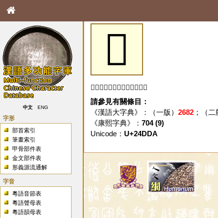
𤷚
「𤷚」字未收錄於本資料庫。
請參見有關條目：
中文
ENG
《漢語大字典》：（一版）
2682
；（二
字形
《康熙字典》：
704 (9)
部首索引
Unicode：
U+24DDA
筆畫索引
甲骨部件表
金文部件表
形義源流通解
字音
粵語音節表
粵語聲母表
粵語韻母表