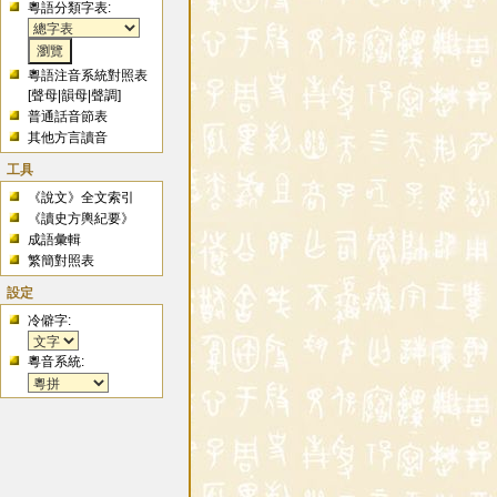
粵語分類字表:
粵語注音系統對照表
[
聲母
|
韻母
|
聲調
]
普通話音節表
其他方言讀音
工具
《說文》全文索引
《讀史方輿紀要》
成語彙輯
繁簡對照表
設定
冷僻字:
粵音系統: