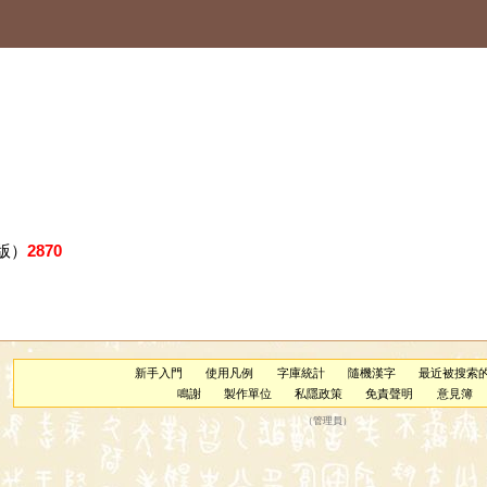
版）
2870
新手入門
使用凡例
字庫統計
隨機漢字
最近被搜索
鳴謝
製作單位
私隱政策
免責聲明
意見簿
（
管理員
）