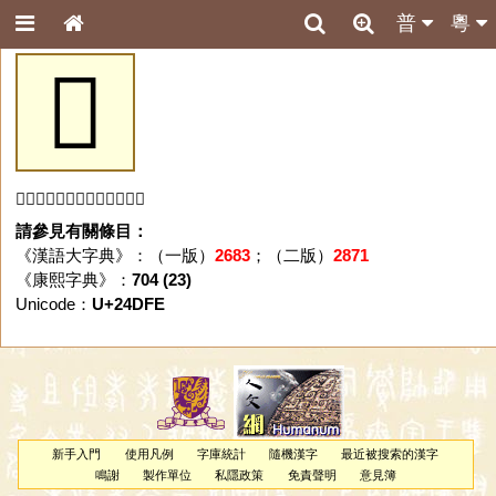
普
粵
𤷾
「𤷾」字未收錄於本資料庫。
請參見有關條目：
《漢語大字典》：（一版）
2683
；（二版）
2871
《康熙字典》：
704 (23)
Unicode：
U+24DFE
新手入門
使用凡例
字庫統計
隨機漢字
最近被搜索的漢字
鳴謝
製作單位
私隱政策
免責聲明
意見簿