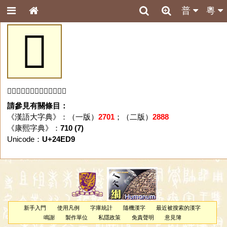
普
粵
𤻙
「𤻙」字未收錄於本資料庫。
請參見有關條目：
《漢語大字典》：（一版）
2701
；（二版）
2888
《康熙字典》：
710 (7)
Unicode：
U+24ED9
新手入門
使用凡例
字庫統計
隨機漢字
最近被搜索的漢字
鳴謝
製作單位
私隱政策
免責聲明
意見簿