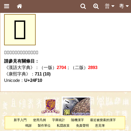
普
粵
𤼐
「𤼐」字未收錄於本資料庫。
請參見有關條目：
《漢語大字典》：（一版）
2704
；（二版）
2893
《康熙字典》：
711 (10)
Unicode：
U+24F10
新手入門
使用凡例
字庫統計
隨機漢字
最近被搜索的漢字
鳴謝
製作單位
私隱政策
免責聲明
意見簿