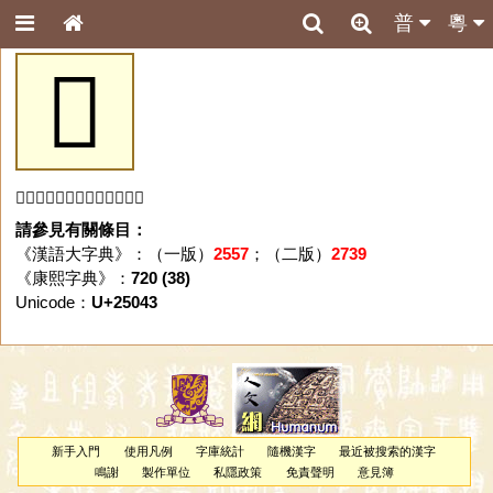
普
粵
𥁃
「𥁃」字未收錄於本資料庫。
請參見有關條目：
《漢語大字典》：（一版）
2557
；（二版）
2739
《康熙字典》：
720 (38)
Unicode：
U+25043
新手入門
使用凡例
字庫統計
隨機漢字
最近被搜索的漢字
鳴謝
製作單位
私隱政策
免責聲明
意見簿