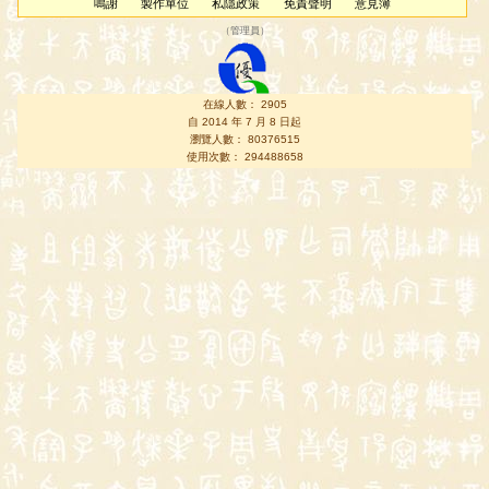
鳴謝
製作單位
私隱政策
免責聲明
意見簿
（
管理員
）
在線人數： 2905
自 2014 年 7 月 8 日起
瀏覽人數： 80376515
使用次數： 294488658