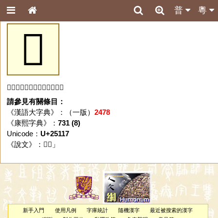
普
粵
𥄗
「𥄗」字未收錄於本資料庫。
請參見有關條目：
《漢語大字典》：（一版）
2478
《康熙字典》：
731 (8)
Unicode：
U+25117
《說文》：「
𥄗
」
新手入門
使用凡例
字庫統計
隨機漢字
最近被搜索的漢字