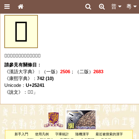
普
粵
𥉁
「𥉁」字未收錄於本資料庫。
請參見有關條目：
《漢語大字典》：（一版）
2506
；（二版）
2683
《康熙字典》：
742 (10)
Unicode：
U+25241
《說文》：「
𥉁
」
新手入門
使用凡例
字庫統計
隨機漢字
最近被搜索的漢字