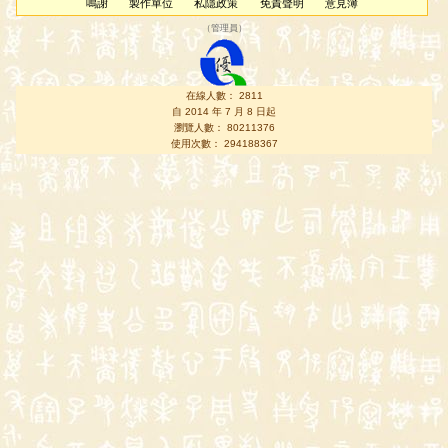
鳴謝
製作單位
私隱政策
免責聲明
意見簿
（
管理員
）
在線人數： 2811
自 2014 年 7 月 8 日起
瀏覽人數： 80211376
使用次數： 294188367