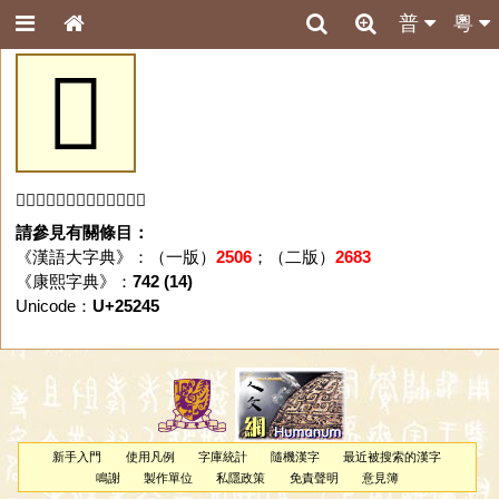
普
粵
𥉅
「𥉅」字未收錄於本資料庫。
請參見有關條目：
《漢語大字典》：（一版）
2506
；（二版）
2683
《康熙字典》：
742 (14)
Unicode：
U+25245
新手入門
使用凡例
字庫統計
隨機漢字
最近被搜索的漢字
鳴謝
製作單位
私隱政策
免責聲明
意見簿