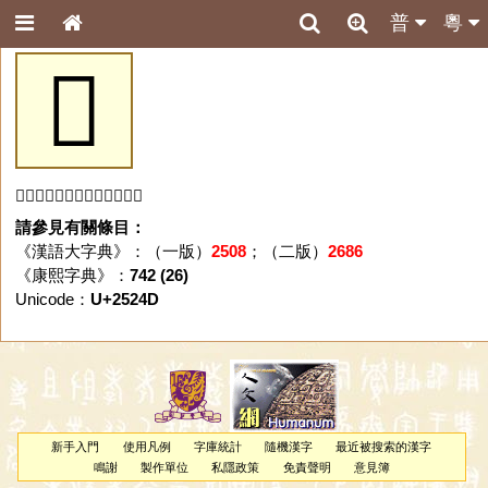
普
粵
𥉍
「𥉍」字未收錄於本資料庫。
請參見有關條目：
《漢語大字典》：（一版）
2508
；（二版）
2686
《康熙字典》：
742 (26)
Unicode：
U+2524D
新手入門
使用凡例
字庫統計
隨機漢字
最近被搜索的漢字
鳴謝
製作單位
私隱政策
免責聲明
意見簿