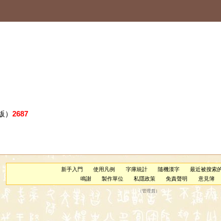
版）
2687
新手入門
使用凡例
字庫統計
隨機漢字
最近被搜索
鳴謝
製作單位
私隱政策
免責聲明
意見簿
（
管理員
）