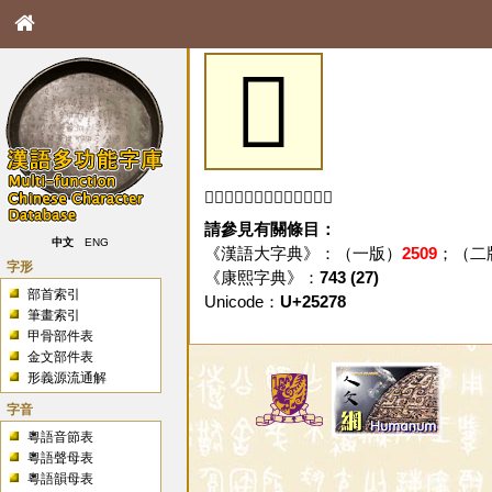
𥉸
「𥉸」字未收錄於本資料庫。
請參見有關條目：
中文
ENG
《漢語大字典》：（一版）
2509
；（二
字形
《康熙字典》：
743 (27)
部首索引
Unicode：
U+25278
筆畫索引
甲骨部件表
金文部件表
形義源流通解
字音
粵語音節表
粵語聲母表
粵語韻母表