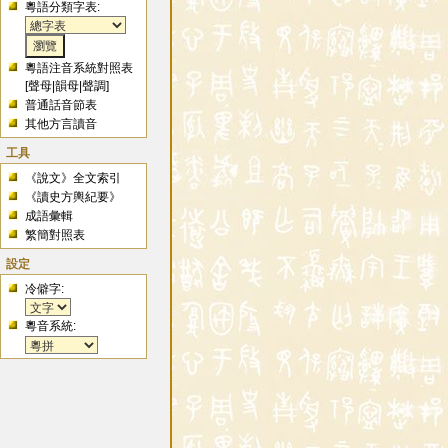
粵語分類字表:
粵語注音系統對照表
[
聲母
|
韻母
|
聲調
]
普通話音節表
其他方言讀音
工具
《說文》全文索引
《讀史方輿紀要》
成語彙輯
繁簡對照表
設定
冷僻字:
粵音系統: