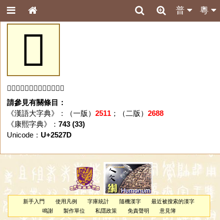
普
粵
𥉽
「𥉽」字未收錄於本資料庫。
請參見有關條目：
《漢語大字典》：（一版）
2511
；（二版）
2688
《康熙字典》：
743 (33)
Unicode：
U+2527D
新手入門
使用凡例
字庫統計
隨機漢字
最近被搜索的漢字
鳴謝
製作單位
私隱政策
免責聲明
意見簿