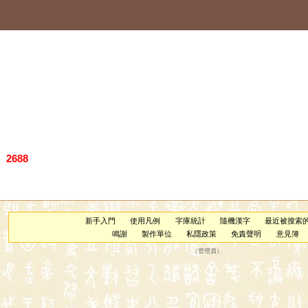
）
2688
新手入門
使用凡例
字庫統計
隨機漢字
最近被搜索
鳴謝
製作單位
私隱政策
免責聲明
意見簿
（
管理員
）