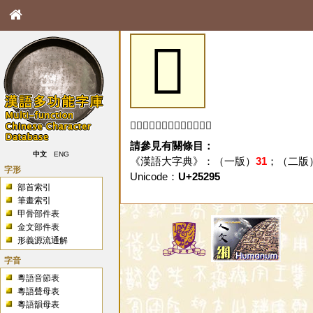
𥊕
「𥊕」字未收錄於本資料庫。
請參見有關條目：
中文
ENG
《漢語大字典》：（一版）
31
；（二版
字形
Unicode：
U+25295
部首索引
筆畫索引
甲骨部件表
金文部件表
形義源流通解
字音
粵語音節表
粵語聲母表
粵語韻母表