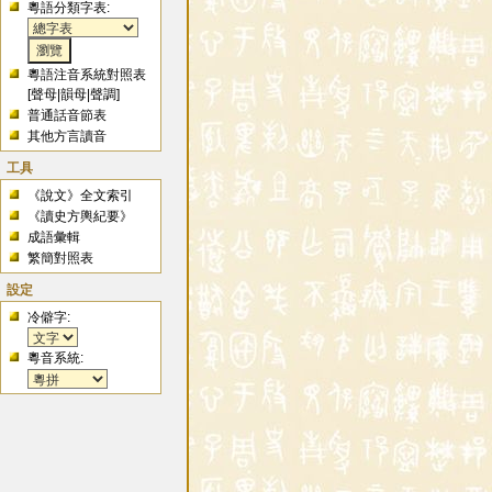
粵語分類字表:
粵語注音系統對照表
[
聲母
|
韻母
|
聲調
]
普通話音節表
其他方言讀音
工具
《說文》全文索引
《讀史方輿紀要》
成語彙輯
繁簡對照表
設定
冷僻字:
粵音系統: