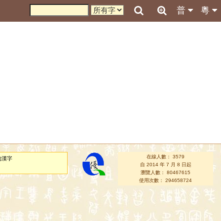
普
粵
在線人數： 3579
的漢字
自 2014 年 7 月 8 日起
瀏覽人數： 80467615
使用次數： 294658724