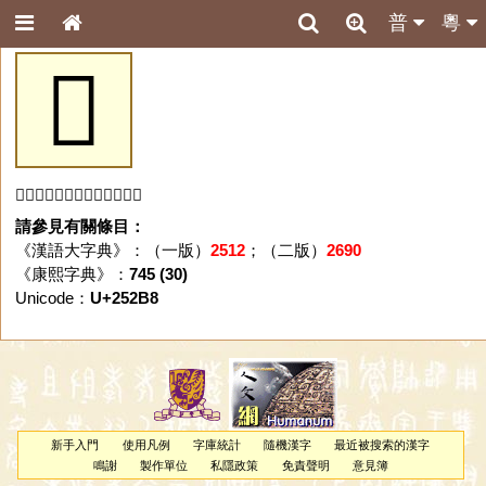
普
粵
𥊸
「𥊸」字未收錄於本資料庫。
請參見有關條目：
《漢語大字典》：（一版）
2512
；（二版）
2690
《康熙字典》：
745 (30)
Unicode：
U+252B8
新手入門
使用凡例
字庫統計
隨機漢字
最近被搜索的漢字
鳴謝
製作單位
私隱政策
免責聲明
意見簿