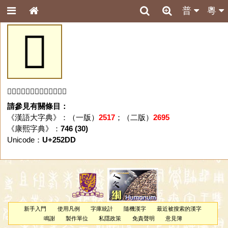
普
粵
𥋝
「𥋝」字未收錄於本資料庫。
請參見有關條目：
《漢語大字典》：（一版）
2517
；（二版）
2695
《康熙字典》：
746 (30)
Unicode：
U+252DD
新手入門
使用凡例
字庫統計
隨機漢字
最近被搜索的漢字
鳴謝
製作單位
私隱政策
免責聲明
意見簿