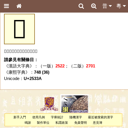
普
粵
𥌺
「𥌺」字未收錄於本資料庫。
請參見有關條目：
《漢語大字典》：（一版）
2522
；（二版）
2701
《康熙字典》：
748 (36)
Unicode：
U+2533A
新手入門
使用凡例
字庫統計
隨機漢字
最近被搜索的漢字
鳴謝
製作單位
私隱政策
免責聲明
意見簿