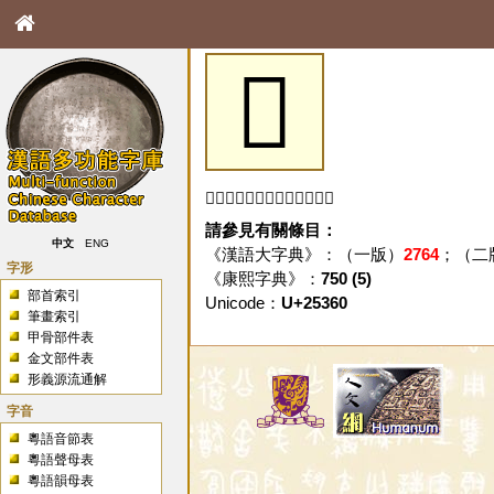
𥍠
「𥍠」字未收錄於本資料庫。
請參見有關條目：
中文
ENG
《漢語大字典》：（一版）
2764
；（二
字形
《康熙字典》：
750 (5)
部首索引
Unicode：
U+25360
筆畫索引
甲骨部件表
金文部件表
形義源流通解
字音
粵語音節表
粵語聲母表
粵語韻母表