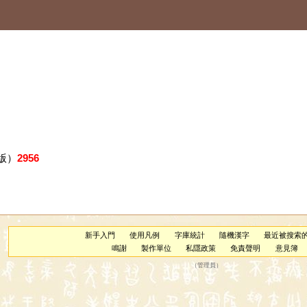
版）
2956
新手入門
使用凡例
字庫統計
隨機漢字
最近被搜索
鳴謝
製作單位
私隱政策
免責聲明
意見簿
（
管理員
）