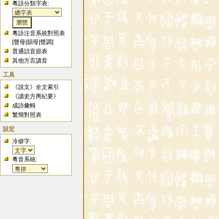
粵語分類字表:
粵語注音系統對照表
[
聲母
|
韻母
|
聲調
]
普通話音節表
其他方言讀音
工具
《說文》全文索引
《讀史方輿紀要》
成語彙輯
繁簡對照表
設定
冷僻字:
粵音系統: