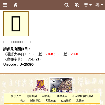
普
粵
𥎐
「𥎐」字未收錄於本資料庫。
請參見有關條目：
《漢語大字典》：（一版）
2768
；（二版）
2960
《康熙字典》：
751 (21)
Unicode：
U+25390
新手入門
使用凡例
字庫統計
隨機漢字
最近被搜索的漢字
鳴謝
製作單位
私隱政策
免責聲明
意見簿