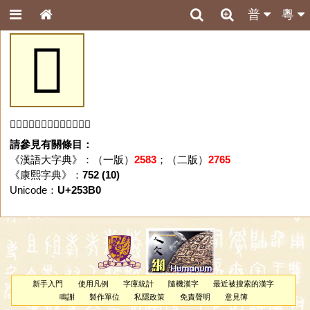
普
粵
𥎰
「𥎰」字未收錄於本資料庫。
請參見有關條目：
《漢語大字典》：（一版）
2583
；（二版）
2765
《康熙字典》：
752 (10)
Unicode：
U+253B0
新手入門
使用凡例
字庫統計
隨機漢字
最近被搜索的漢字
鳴謝
製作單位
私隱政策
免責聲明
意見簿