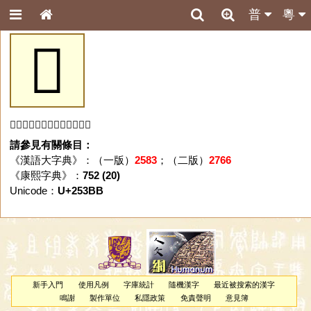
普
粵
𥎻
「𥎻」字未收錄於本資料庫。
請參見有關條目：
《漢語大字典》：（一版）
2583
；（二版）
2766
《康熙字典》：
752 (20)
Unicode：
U+253BB
新手入門
使用凡例
字庫統計
隨機漢字
最近被搜索的漢字
鳴謝
製作單位
私隱政策
免責聲明
意見簿