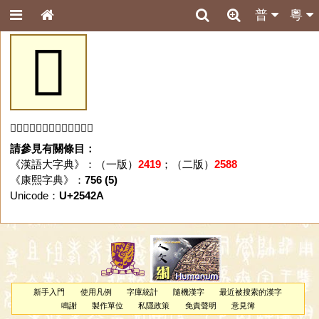
普
粵
𥐪
「𥐪」字未收錄於本資料庫。
請參見有關條目：
《漢語大字典》：（一版）
2419
；（二版）
2588
《康熙字典》：
756 (5)
Unicode：
U+2542A
新手入門
使用凡例
字庫統計
隨機漢字
最近被搜索的漢字
鳴謝
製作單位
私隱政策
免責聲明
意見簿