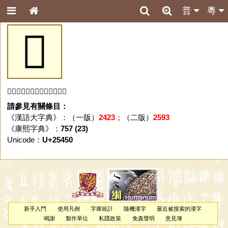
普
粵
𥑐
「𥑐」字未收錄於本資料庫。
請參見有關條目：
《漢語大字典》：（一版）
2423
；（二版）
2593
《康熙字典》：
757 (23)
Unicode：
U+25450
新手入門
使用凡例
字庫統計
隨機漢字
最近被搜索的漢字
鳴謝
製作單位
私隱政策
免責聲明
意見簿