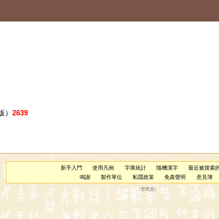
版）
2639
新手入門
使用凡例
字庫統計
隨機漢字
最近被搜索
鳴謝
製作單位
私隱政策
免責聲明
意見簿
（
管理員
）