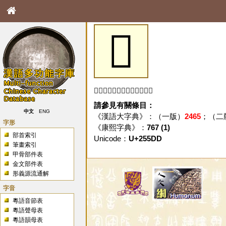
𥗝
「𥗝」字未收錄於本資料庫。
請參見有關條目：
中文
ENG
《漢語大字典》：（一版）
2465
；（二
字形
《康熙字典》：
767 (1)
部首索引
Unicode：
U+255DD
筆畫索引
甲骨部件表
金文部件表
形義源流通解
字音
粵語音節表
粵語聲母表
粵語韻母表