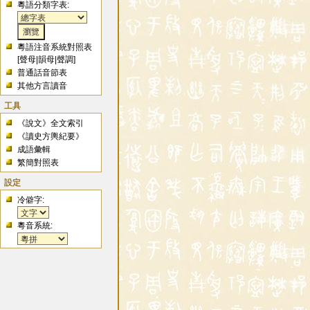
粵語分類字表:
粵語注音系統對照表
[
聲母
|
韻母
|
聲調
]
普通話音節表
其他方言讀音
工具
《說文》全文索引
《讀史方輿紀要》
成語彙輯
繁簡對照表
設定
冷僻字:
粵音系統: