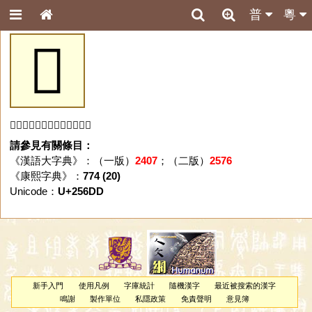
普
粵
𥛝
「𥛝」字未收錄於本資料庫。
請參見有關條目：
《漢語大字典》：（一版）
2407
；（二版）
2576
《康熙字典》：
774 (20)
Unicode：
U+256DD
新手入門
使用凡例
字庫統計
隨機漢字
最近被搜索的漢字
鳴謝
製作單位
私隱政策
免責聲明
意見簿