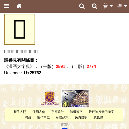
普
粵
𥝢
「𥝢」字未收錄於本資料庫。
請參見有關條目：
《漢語大字典》：（一版）
2591
；（二版）
2774
Unicode：
U+25762
新手入門
使用凡例
字庫統計
隨機漢字
最近被搜索的漢字
鳴謝
製作單位
私隱政策
免責聲明
意見簿
（
管理員
）