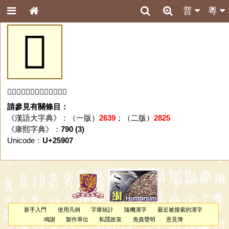
普
粵
𥤇
「𥤇」字未收錄於本資料庫。
請參見有關條目：
《漢語大字典》：（一版）
2639
；（二版）
2825
《康熙字典》：
790 (3)
Unicode：
U+25907
新手入門
使用凡例
字庫統計
隨機漢字
最近被搜索的漢字
鳴謝
製作單位
私隱政策
免責聲明
意見簿