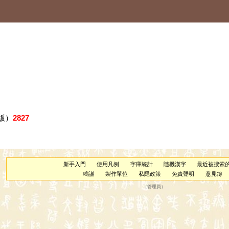
版）
2827
新手入門
使用凡例
字庫統計
隨機漢字
最近被搜索
鳴謝
製作單位
私隱政策
免責聲明
意見簿
（
管理員
）