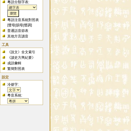
粵語分類字表:
粵語注音系統對照表
[
聲母
|
韻母
|
聲調
]
普通話音節表
其他方言讀音
工具
《說文》全文索引
《讀史方輿紀要》
成語彙輯
繁簡對照表
設定
冷僻字:
粵音系統: