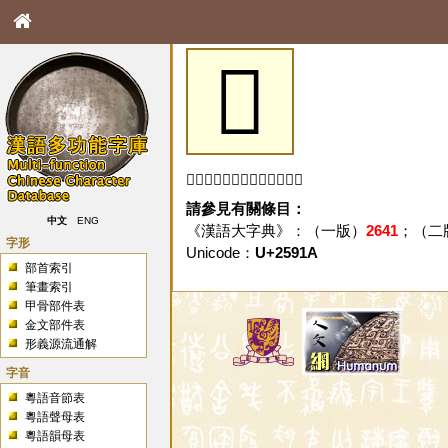
𥤚
「𥤚」字未收錄於本資料庫。
請參見有關條目：
中文
ENG
《漢語大字典》：（一版）
2641
；（二
字形
Unicode：
U+2591A
部首索引
筆畫索引
甲骨部件表
金文部件表
形義源流通解
字音
粵語音節表
粵語聲母表
粵語韻母表