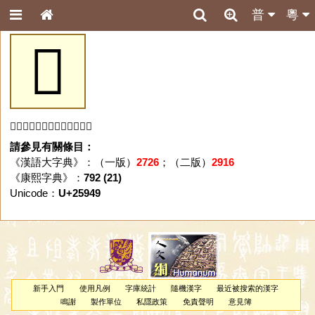
普
粵
𥥉
「𥥉」字未收錄於本資料庫。
請參見有關條目：
《漢語大字典》：（一版）
2726
；（二版）
2916
《康熙字典》：
792 (21)
Unicode：
U+25949
新手入門
使用凡例
字庫統計
隨機漢字
最近被搜索的漢字
鳴謝
製作單位
私隱政策
免責聲明
意見簿