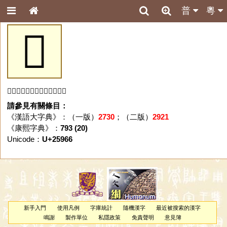
普
粵
𥥦
「𥥦」字未收錄於本資料庫。
請參見有關條目：
《漢語大字典》：（一版）
2730
；（二版）
2921
《康熙字典》：
793 (20)
Unicode：
U+25966
新手入門
使用凡例
字庫統計
隨機漢字
最近被搜索的漢字
鳴謝
製作單位
私隱政策
免責聲明
意見簿