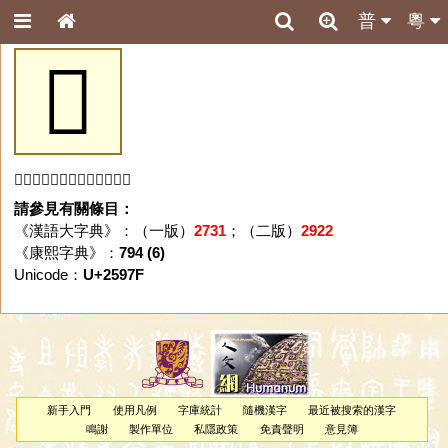
普
粵
𥥿
「𥥿」字未收錄於本資料庫。
請參見有關條目：
《漢語大字典》：（一版）
2731
；（二版）
2922
《康熙字典》：
794 (6)
Unicode：
U+2597F
新手入門
使用凡例
字庫統計
隨機漢字
最近被搜索的漢字
鳴謝
製作單位
私隱政策
免責聲明
意見簿