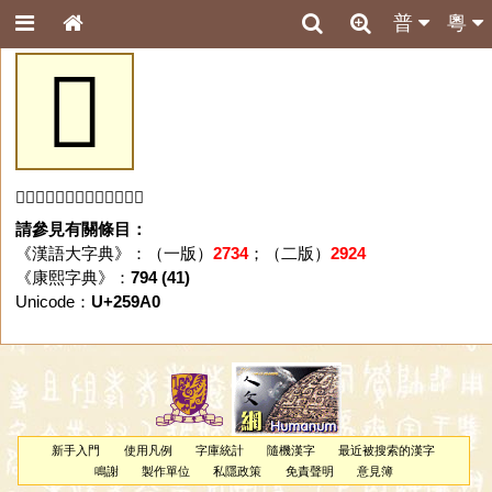
普
粵
𥦠
「𥦠」字未收錄於本資料庫。
請參見有關條目：
《漢語大字典》：（一版）
2734
；（二版）
2924
《康熙字典》：
794 (41)
Unicode：
U+259A0
新手入門
使用凡例
字庫統計
隨機漢字
最近被搜索的漢字
鳴謝
製作單位
私隱政策
免責聲明
意見簿