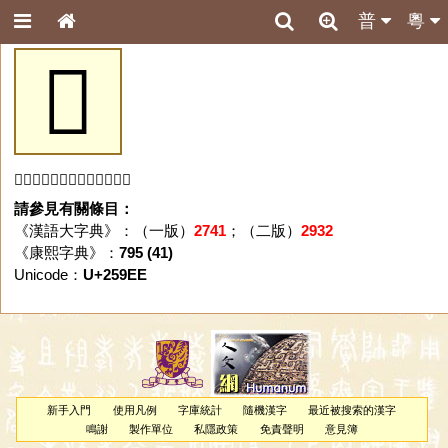
普
粵
𥧮
「𥧮」字未收錄於本資料庫。
請參見有關條目：
《漢語大字典》：（一版）
2741
；（二版）
2932
《康熙字典》：
795 (41)
Unicode：
U+259EE
新手入門
使用凡例
字庫統計
隨機漢字
最近被搜索的漢字
鳴謝
製作單位
私隱政策
免責聲明
意見簿