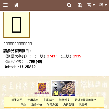
普
粵
𥨒
「𥨒」字未收錄於本資料庫。
請參見有關條目：
《漢語大字典》：（一版）
2743
；（二版）
2935
《康熙字典》：
796 (40)
Unicode：
U+25A12
新手入門
使用凡例
字庫統計
隨機漢字
最近被搜索的漢字
鳴謝
製作單位
私隱政策
免責聲明
意見簿