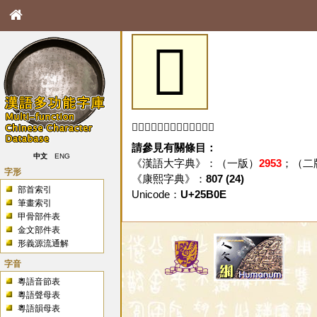
𥬎
「𥬎」字未收錄於本資料庫。
請參見有關條目：
中文
ENG
《漢語大字典》：（一版）
2953
；（二
字形
《康熙字典》：
807 (24)
部首索引
Unicode：
U+25B0E
筆畫索引
甲骨部件表
金文部件表
形義源流通解
字音
粵語音節表
粵語聲母表
粵語韻母表