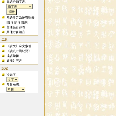
粵語分類字表:
粵語注音系統對照表
[
聲母
|
韻母
|
聲調
]
普通話音節表
其他方言讀音
工具
《說文》全文索引
《讀史方輿紀要》
成語彙輯
繁簡對照表
設定
冷僻字:
粵音系統: