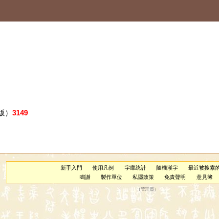
版）
3149
新手入門
使用凡例
字庫統計
隨機漢字
最近被搜索
鳴謝
製作單位
私隱政策
免責聲明
意見簿
（
管理員
）