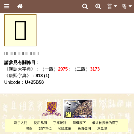
普
粵
𥭘
「𥭘」字未收錄於本資料庫。
請參見有關條目：
《漢語大字典》：（一版）
2975
；（二版）
3173
《康熙字典》：
813 (1)
Unicode：
U+25B58
新手入門
使用凡例
字庫統計
隨機漢字
最近被搜索的漢字
鳴謝
製作單位
私隱政策
免責聲明
意見簿