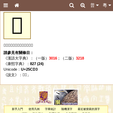
普
粵
𥳓
「𥳓」字未收錄於本資料庫。
請參見有關條目：
《漢語大字典》：（一版）
3016
；（二版）
3218
《康熙字典》：
827 (24)
Unicode：
U+25CD3
《說文》：「
𥳓
」
新手入門
使用凡例
字庫統計
隨機漢字
最近被搜索的漢字