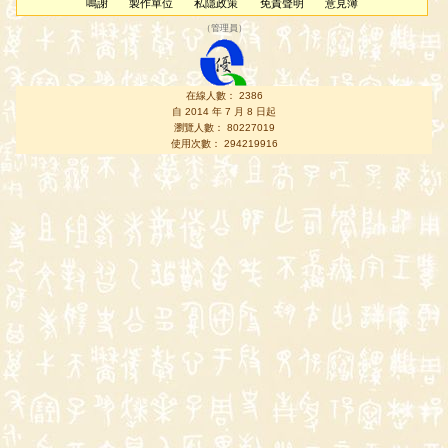
鳴謝
製作單位
私隱政策
免責聲明
意見簿
（
管理員
）
在線人數： 2386
自 2014 年 7 月 8 日起
瀏覽人數： 80227019
使用次數： 294219916