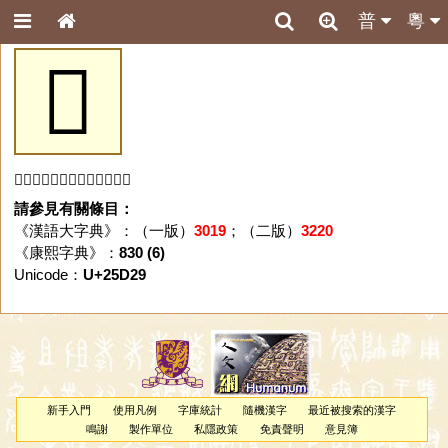
普
粵
𥴩
「𥴩」字未收錄於本資料庫。
請參見有關條目：
《漢語大字典》：（一版）
3019
；（二版）
3220
《康熙字典》：
830 (6)
Unicode：
U+25D29
新手入門
使用凡例
字庫統計
隨機漢字
最近被搜索的漢字
鳴謝
製作單位
私隱政策
免責聲明
意見簿