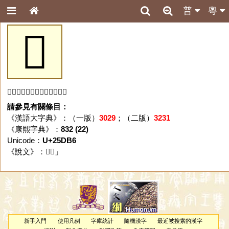
普
粵
𥶶
「𥶶」字未收錄於本資料庫。
請參見有關條目：
《漢語大字典》：（一版）
3029
；（二版）
3231
《康熙字典》：
832 (22)
Unicode：
U+25DB6
《說文》：「
𥶶
」
新手入門
使用凡例
字庫統計
隨機漢字
最近被搜索的漢字