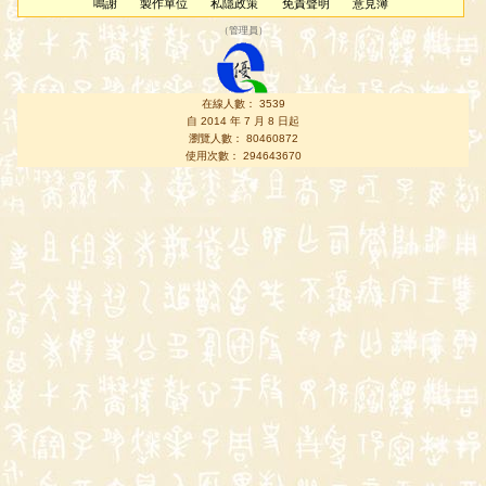
鳴謝
製作單位
私隱政策
免責聲明
意見簿
（
管理員
）
在線人數： 3539
自 2014 年 7 月 8 日起
瀏覽人數： 80460872
使用次數： 294643670